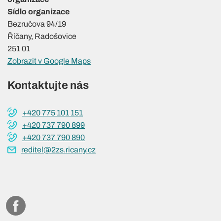
Sídlo organizace
Bezručova 94/19
Říčany, Radošovice
251 01
Zobrazit v Google Maps
Kontaktujte nás
+420 775 101 151
+420 737 790 899
+420 737 790 890
reditel@2zs.ricany.cz