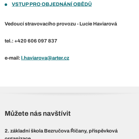
VSTUP PRO OBJEDNÁNÍ OBĚDŮ
Vedoucí stravovacího provozu - Lucie Haviarová
tel.: +420 606 097 837
e-mail:
l.haviarova@arter.cz
Můžete nás navštívit
2. základní škola Bezručova Říčany, příspěvková
organizace