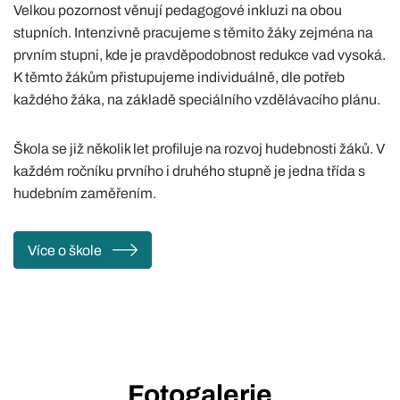
Velkou pozornost věnují pedagogové inkluzi na obou
stupních. Intenzivně pracujeme s těmito žáky zejména na
prvním stupni, kde je pravděpodobnost redukce vad vysoká.
K těmto žákům přistupujeme individuálně, dle potřeb
každého žáka, na základě speciálního vzdělávacího plánu.
Škola se již několik let profiluje na rozvoj hudebnosti žáků. V
každém ročníku prvního i druhého stupně je jedna třída s
hudebním zaměřením.
Více o škole
GALERIE
Fotogalerie