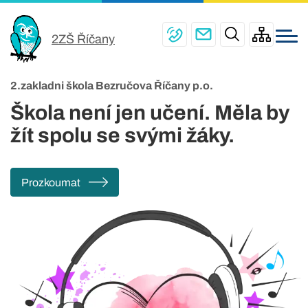
Menu
Přejít
ŠKOLA
navigace
k
2ZŠ Říčany
PRO ŽÁKY
hlavnímu
obsahu
ŠKOLNÍ JÍDELNY
2.zakladni škola Bezručova Říčany p.o.
PRO RODIČE
Škola není jen učení. Měla by
ŠKOLNÍ DRUŽINA
žít spolu se svými žáky.
KONTAKTY
Prozkoumat