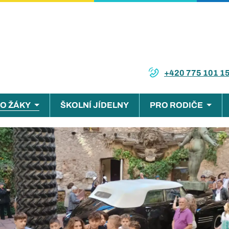
+420 775 101 1
O ŽÁKY
ŠKOLNÍ JÍDELNY
PRO RODIČE
ce