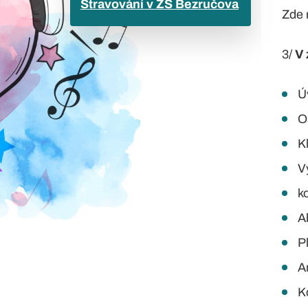
Stravování v ZŠ Bezručova
Zde 
3/
V 
Ú
O
K
V
k
A
Pl
A
K