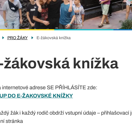
PRO ŽÁKY
E-žákovská knížka
-žákovská knížka
a internetové adrese SE PŘÍHLÁSÍTE zde:
UP DO E-ŽAKOVSKÉ KNÍŽKY
aždý žák i každý rodič obdrží vstupní údaje – přihlašovací
ní stránka