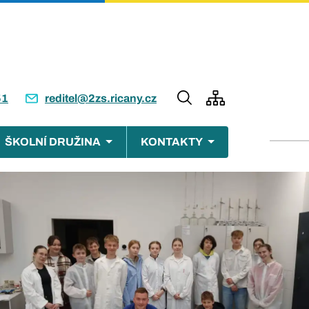
51
reditel@2zs.ricany.cz
ŠKOLNÍ DRUŽINA
KONTAKTY