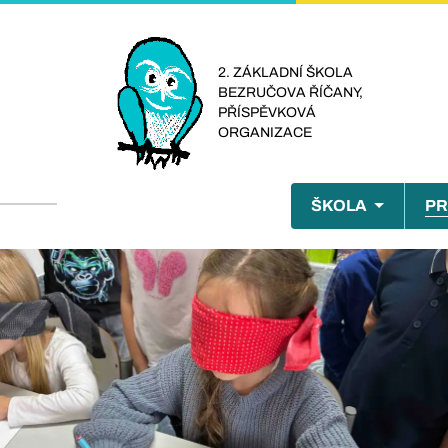
Přejít
k
hlavnímu
2. ZÁKLADNÍ ŠKOLA
BEZRUČOVA ŘÍČANY,
obsahu
PŘÍSPĚVKOVÁ
ORGANIZACE
Menu
ŠKOLA
PR
naviga