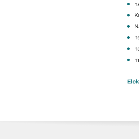
n
K
N
n
he
m
Elek