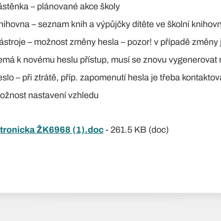
ástěnka – plánované akce školy
nihovna – seznam knih a výpůjčky dítěte ve školní knihov
ástroje – možnost změny hesla – pozor! v případě změny j
emá k novému heslu přístup, musí se znovu vygenerovat
slo – při ztrátě, příp. zapomenutí hesla je třeba kontakto
ožnost nastavení vzhledu
tronicka ŽK6968 (1).doc
-
261.5 KB (doc)