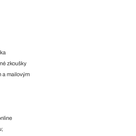
áka
vné zkoušky
m a mailovým
nline
u;