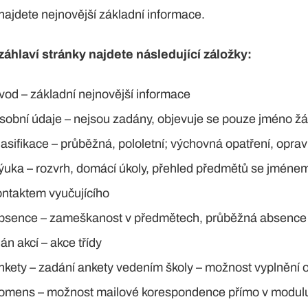
najdete nejnovější základní informace.
záhlaví stránky najdete následující záložky:
vod – základní nejnovější informace
sobní údaje – nejsou zadány, objevuje se pouze jméno ž
lasifikace – průběžná, pololetní; výchovná opatření, opra
ýuka – rozvrh, domácí úkoly, přehled předmětů se jméne
ontaktem vyučujícího
bsence – zameškanost v předmětech, průběžná absence
án akcí – akce třídy
nkety – zadání ankety vedením školy – možnost vyplnění o
omens – možnost mailové korespondence přímo v modul