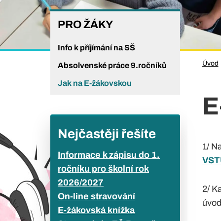
PRO
PRO ŽÁKY
ŽÁKY
Info k příjímání na SŠ
Úvod
Absolvenské práce 9.ročníků
Jak na E-žákovskou
E
Nejčastěji řešíte
1/ N
Informace k zápisu do 1.
VST
ročníku pro školní rok
2026/2027
2/ K
On-line stravování
úvod
E-žákovská knížka