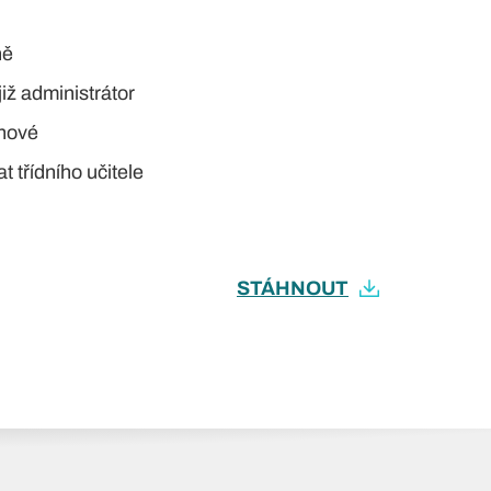
ně
iž administrátor
 nové
vat
třídního učitele
STÁHNOUT