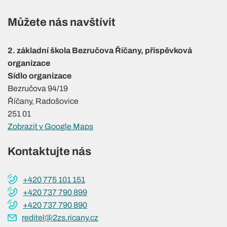
Můžete nás navštívit
2. základní škola Bezručova Říčany, příspěvková
organizace
Sídlo organizace
Bezručova 94/19
Říčany, Radošovice
251 01
Zobrazit v Google Maps
Kontaktujte nás
+420 775 101 151
+420 737 790 899
+420 737 790 890
reditel@2zs.ricany.cz