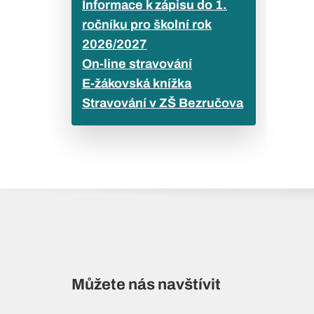
Informace k zápisu do 1.
ročníku pro školní rok
2026/2027
On-line stravování
E-žákovská knížka
Stravování v ZŠ Bezručova
Můžete nás navštívit