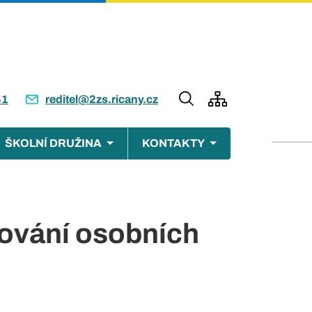
51
reditel@2zs.ricany.cz
ŠKOLNÍ DRUŽINA
KONTAKTY
cování osobních