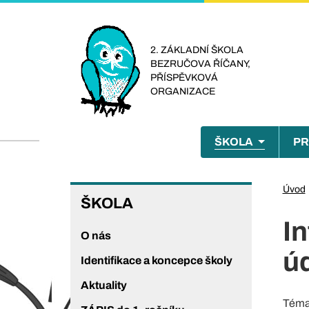
Přejít
k
hlavnímu
2. ZÁKLADNÍ ŠKOLA
BEZRUČOVA ŘÍČANY,
obsahu
PŘÍSPĚVKOVÁ
ORGANIZACE
Menu
ŠKOLA
PR
naviga
ŠKOLA
Úvod
ŠKOLA
I
O nás
ú
Identifikace a koncepce školy
Aktuality
Tém