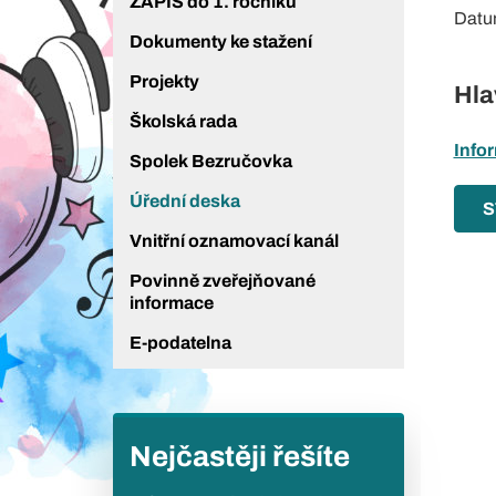
ZÁPIS do 1. ročníku
Datu
Dokumenty ke stažení
Projekty
Hla
Školská rada
Info
Spolek Bezručovka
Úřední deska
S
Vnitřní oznamovací kanál
Povinně zveřejňované
informace
E-podatelna
Nejčastěji řešíte