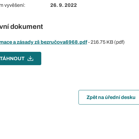
m vyvěšení
26. 9. 2022
vní dokument
rmace a zásady zš bezručova6968.pdf
-
216.75 KB (pdf)
TÁHNOUT
Zpět na úřední desku