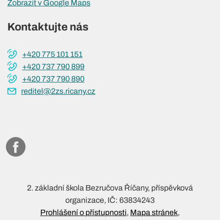
Zobrazit v Google Maps
Kontaktujte nás
+420 775 101 151
+420 737 790 899
+420 737 790 890
reditel@2zs.ricany.cz
2. základní škola Bezručova Říčany, příspěvková
organizace, IČ: 63834243
Prohlášení o přístupnosti
Mapa stránek