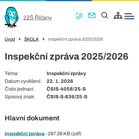
Menu
Přejít
ŠKOLA
navigace
k
2ZŠ Říčany
PRO ŽÁKY
hlavnímu
obsahu
ŠKOLNÍ JÍDELNY
Úvod
ŠKOLA
Inspekční zpráva 2025/2026
PRO RODIČE
Inspekční zpráva 2025/2026
ŠKOLNÍ DRUŽINA
KONTAKTY
Téma
Inspekční zprávy
Datum vyvěšení
22. 1. 2026
Číslo jednací
ČSIS-4058/25-S
Spisový znak
ČSIS-S-836/25-S
Hlavní dokument
Inspekční zpráva
-
287.38 KB (pdf)