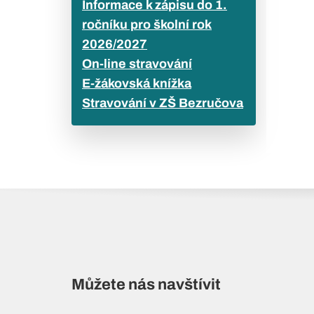
Informace k zápisu do 1.
ročníku pro školní rok
2026/2027
On-line stravování
E-žákovská knížka
Stravování v ZŠ Bezručova
Můžete nás navštívit