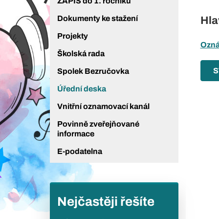
ZÁPIS do 1. ročníku
Dokumenty ke stažení
Hla
Projekty
Ozná
Školská rada
S
Spolek Bezručovka
Úřední deska
Vnitřní oznamovací kanál
Povinně zveřejňované
informace
E-podatelna
Nejčastěji řešíte