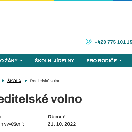
+420 775 101 1
O ŽÁKY
ŠKOLNÍ JÍDELNY
PRO RODIČE
ce
ŠKOLA
Ředitelské volno
editelské volno
a
Obecné
m vyvěšení
21. 10. 2022