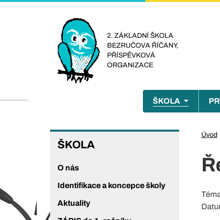
Přejít
k
hlavnímu
2. ZÁKLADNÍ ŠKOLA
BEZRUČOVA ŘÍČANY,
obsahu
PŘÍSPĚVKOVÁ
ORGANIZACE
Menu
ŠKOLA
PR
naviga
ŠKOLA
Úvod
ŠKOLA
Ř
O nás
Identifikace a koncepce školy
Tém
Aktuality
Datu