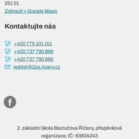
251 01
Zobrazit v Google Maps
Kontaktujte nás
+420 775 101 151
+420 737 790 899
+420 737 790 890
reditel@2zs.ricany.cz
2. základní škola Bezručova Říčany, příspěvková
organizace, IČ: 63834243