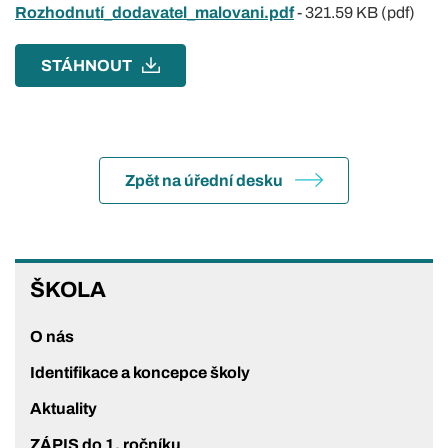
Rozhodnutí_dodavatel_malovani.pdf
-
321.59 KB (pdf)
STÁHNOUT
Zpět na úřední desku
ŠKOLA
ŠKOLA
O nás
Identifikace a koncepce školy
Aktuality
ZÁPIS do 1. ročníku