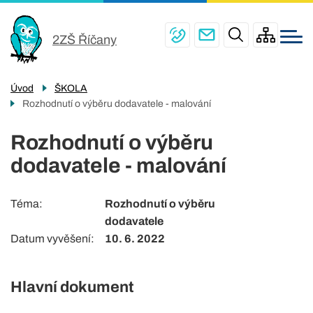
Menu
Přejít
ŠKOLA
navigace
k
2ZŠ Říčany
PRO ŽÁKY
hlavnímu
obsahu
ŠKOLNÍ JÍDELNY
Úvod
ŠKOLA
PRO RODIČE
Rozhodnutí o výběru dodavatele - malování
ŠKOLNÍ DRUŽINA
Rozhodnutí o výběru
dodavatele - malování
KONTAKTY
Téma
Rozhodnutí o výběru
dodavatele
Datum vyvěšení
10. 6. 2022
Hlavní dokument