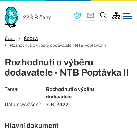
Menu
Přejít
ŠKOLA
navigace
k
2ZŠ Říčany
PRO ŽÁKY
hlavnímu
obsahu
ŠKOLNÍ JÍDELNY
Úvod
ŠKOLA
PRO RODIČE
Rozhodnutí o výběru dodavatele - NTB Poptávka II
ŠKOLNÍ DRUŽINA
Rozhodnutí o výběru
dodavatele - NTB Poptávka II
KONTAKTY
Téma
Rozhodnutí o výběru
dodavatele
Datum vyvěšení
7. 6. 2022
Hlavní dokument