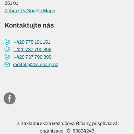
251 01
Zobrazit v Google Maps
Kontaktujte nás
+420 775 101 151
+420 737 790 899
+420 737 790 890
reditel@2zs.ricany.cz
2. základní škola Bezručova Říčany, příspěvková
organizace, IČ: 63834243