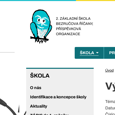
Přejít
k
hlavnímu
2. ZÁKLADNÍ ŠKOLA
BEZRUČOVA ŘÍČANY,
obsahu
PŘÍSPĚVKOVÁ
ORGANIZACE
Menu
ŠKOLA
PR
naviga
ŠKOLA
Úvod
ŠKOLA
V
O nás
Identifikace a koncepce školy
Tém
Aktuality
Datu
Číslo