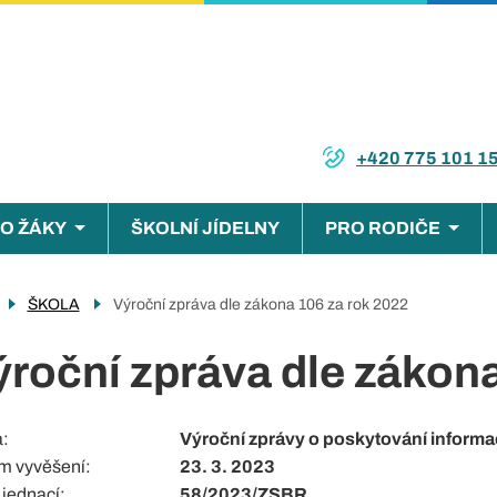
+420 775 101 1
O ŽÁKY
ŠKOLNÍ JÍDELNY
PRO RODIČE
ce
ŠKOLA
Výroční zpráva dle zákona 106 za rok 2022
ýroční zpráva dle zákon
a
Výroční zprávy o poskytování informa
m vyvěšení
23. 3. 2023
 jednací
58/2023/ZSBR