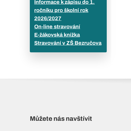
Informace k zápisu do 1.
ročníku pro školní rok
2026/2027
On-line stravování
E-žákovská knížka
Stravování v ZŠ Bezručova
Můžete nás navštívit