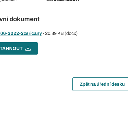
vní dokument
06-2022-2zsricany
-
20.89 KB (docx)
TÁHNOUT
Zpět na úřední desku