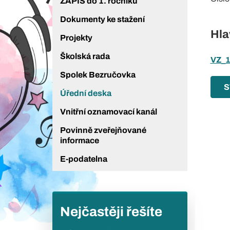
ZÁPIS do 1. ročníku
Dokumenty ke stažení
Hla
Projekty
Školská rada
VZ_1
Spolek Bezručovka
S
Úřední deska
Vnitřní oznamovací kanál
Povinně zveřejňované
informace
E-podatelna
Nejčastěji řešíte