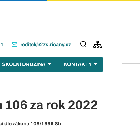
51
reditel@2zs.ricany.cz
ŠKOLNÍ DRUŽINA
KONTAKTY
a 106 za rok 2022
cí dle zákona 106/1999 Sb.