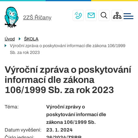
Menu
Přejít
ŠKOLA
navigace
k
2ZŠ Říčany
PRO ŽÁKY
hlavnímu
obsahu
ŠKOLNÍ JÍDELNY
Úvod
ŠKOLA
PRO RODIČE
Výroční zpráva o poskytování informací dle zákona 106/1999
Sb. za rok 2023
ŠKOLNÍ DRUŽINA
Výroční zpráva o poskytování
KONTAKTY
informací dle zákona
106/1999 Sb. za rok 2023
Téma
Výroční zprávy o
poskytování informací dle
zákona 106/1999 Sb.
Datum vyvěšení
23. 1. 2024
Číslo jednací
26/2024/ZSBR