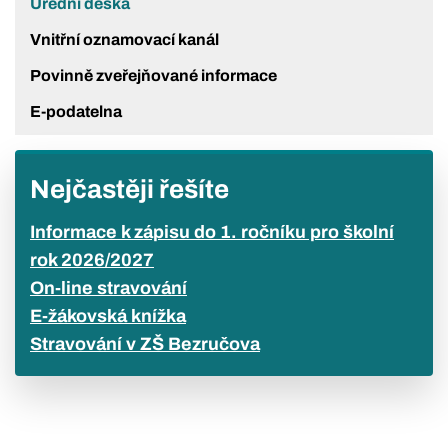
Úřední deska
Vnitřní oznamovací kanál
Povinně zveřejňované informace
E-podatelna
Nejčastěji řešíte
Informace k zápisu do 1. ročníku pro školní
rok 2026/2027
On-line stravování
E-žákovská knížka
Stravování v ZŠ Bezručova