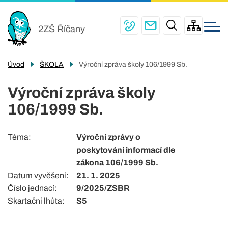
Menu
Přejít
ŠKOLA
navigace
k
2ZŠ Říčany
PRO ŽÁKY
hlavnímu
obsahu
ŠKOLNÍ JÍDELNY
Úvod
ŠKOLA
Výroční zpráva školy 106/1999 Sb.
PRO RODIČE
Výroční zpráva školy
ŠKOLNÍ DRUŽINA
106/1999 Sb.
KONTAKTY
Téma
Výroční zprávy o
poskytování informací dle
zákona 106/1999 Sb.
Datum vyvěšení
21. 1. 2025
Číslo jednací
9/2025/ZSBR
Skartační lhůta
S5