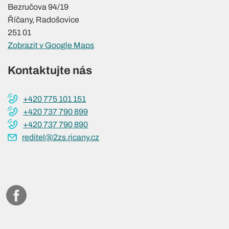
Bezručova 94/19
Říčany, Radošovice
251 01
Zobrazit v Google Maps
Kontaktujte nás
+420 775 101 151
+420 737 790 899
+420 737 790 890
reditel@2zs.ricany.cz