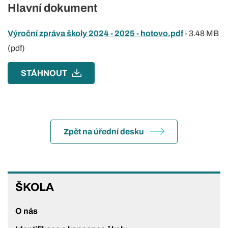
Hlavní dokument
Výroční zpráva školy 2024 - 2025 - hotovo.pdf
-
3.48 MB
(pdf)
STÁHNOUT
Zpět na úřední desku
ŠKOLA
ŠKOLA
O nás