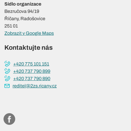
Sídlo organizace
Bezručova 94/19
Říčany, Radošovice
251 01
Zobrazit v Google Maps
Kontaktujte nás
+420 775 101 151
+420 737 790 899
+420 737 790 890
reditel@2zs.ricany.cz